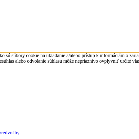
ko sú súbory cookie na ukladanie a/alebo prístup k informáciám o zari
Nesúhlas alebo odvolanie súhlasu môže nepriaznivo ovplyvniť určité vlas
predvoľby