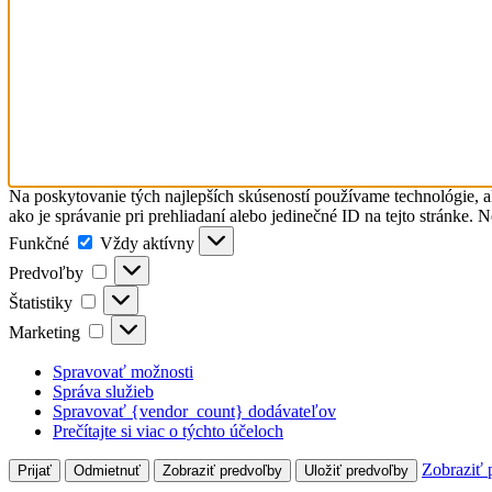
Na poskytovanie tých najlepších skúseností používame technológie, a
ako je správanie pri prehliadaní alebo jedinečné ID na tejto stránke. 
Funkčné
Funkčné
Vždy aktívny
Predvoľby
Predvoľby
Štatistiky
Štatistiky
Marketing
Marketing
Spravovať možnosti
Správa služieb
Spravovať {vendor_count} dodávateľov
Prečítajte si viac o týchto účeloch
Zobraziť 
Prijať
Odmietnuť
Zobraziť predvoľby
Uložiť predvoľby