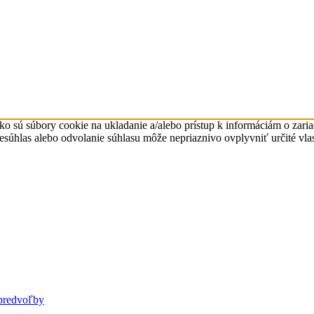
ko sú súbory cookie na ukladanie a/alebo prístup k informáciám o zari
Nesúhlas alebo odvolanie súhlasu môže nepriaznivo ovplyvniť určité vlas
predvoľby