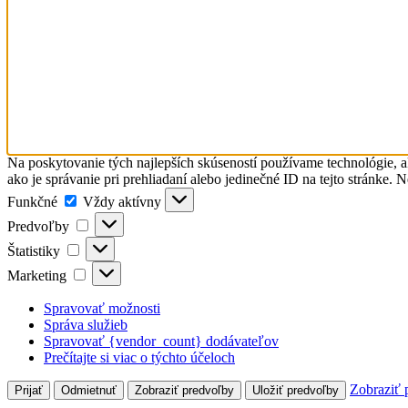
Na poskytovanie tých najlepších skúseností používame technológie, a
ako je správanie pri prehliadaní alebo jedinečné ID na tejto stránke. 
Funkčné
Funkčné
Vždy aktívny
Predvoľby
Predvoľby
Štatistiky
Štatistiky
Marketing
Marketing
Spravovať možnosti
Správa služieb
Spravovať {vendor_count} dodávateľov
Prečítajte si viac o týchto účeloch
Zobraziť 
Prijať
Odmietnuť
Zobraziť predvoľby
Uložiť predvoľby