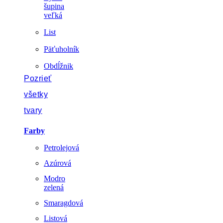
šupina
veľká
List
Päťuholník
Obdĺžnik
Pozrieť
všetky
tvary
Farby
Petrolejová
Azúrová
Modro
zelená
Smaragdová
Listová