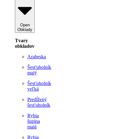
Open
Obklady
Tvary
obkladov
Arabeska
Šesťuholník
malý
Šesťuholník
veľká
Predĺžený
šesťuholník
Rybia
šupina
malá
Rybia