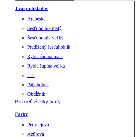
Tvary obkladov
Arabeska
Šesťuholník malý
Šesťuholník veľký
Predĺžený šesťuholník
Rybia šupina malá
Rybia šupina veľká
List
Päťuholník
Obdĺžnik
Pozrieť všetky tvary
Farby
Petrolejová
Azúrová