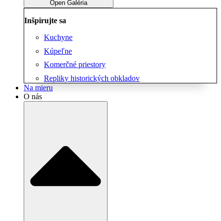
Open Galéria
Inšpirujte sa
Kuchyne
Kúpeľne
Komerčné priestory
Repliky historických obkladov
Na mieru
O nás