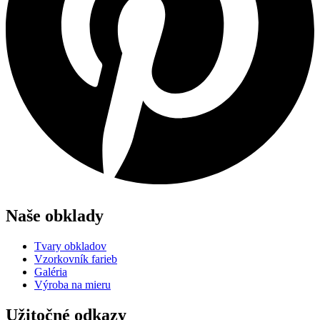
Naše obklady
Tvary obkladov
Vzorkovník farieb
Galéria
Výroba na mieru
Užitočné odkazy