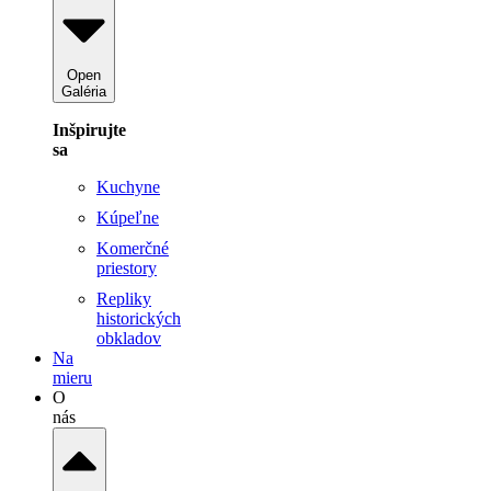
Open
Galéria
Inšpirujte
sa
Kuchyne
Kúpeľne
Komerčné
priestory
Repliky
historických
obkladov
Na
mieru
O
nás